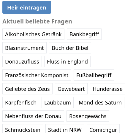
Heir eintragen
Aktuell beliebte Fragen
Alkoholisches Getränk
Bankbegriff
Blasinstrument
Buch der Bibel
Donauzufluss
Fluss in England
Französischer Komponist
Fußballbegriff
Geliebte des Zeus
Gewebeart
Hunderasse
Karpfenfisch
Laubbaum
Mond des Saturn
Nebenfluss der Donau
Rosengewächs
Schmuckstein
Stadt in NRW
Comicfigur