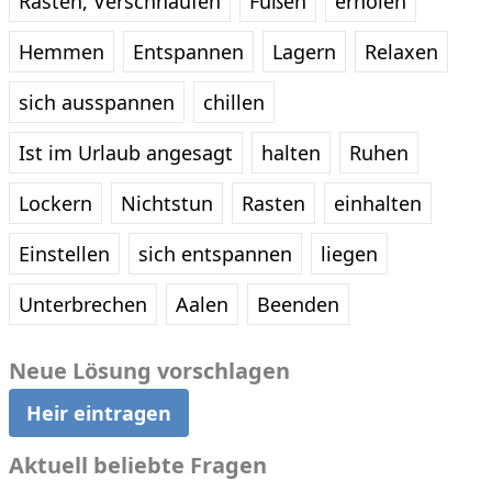
Rasten, Verschnaufen
Fußen
erholen
Hemmen
Entspannen
Lagern
Relaxen
sich ausspannen
chillen
Ist im Urlaub angesagt
halten
Ruhen
Lockern
Nichtstun
Rasten
einhalten
Einstellen
sich entspannen
liegen
Unterbrechen
Aalen
Beenden
Neue Lösung vorschlagen
Heir eintragen
Aktuell beliebte Fragen