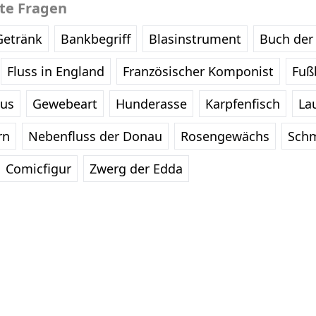
bte Fragen
Getränk
Bankbegriff
Blasinstrument
Buch der 
Fluss in England
Französischer Komponist
Fußb
eus
Gewebeart
Hunderasse
Karpfenfisch
La
rn
Nebenfluss der Donau
Rosengewächs
Schm
Comicfigur
Zwerg der Edda