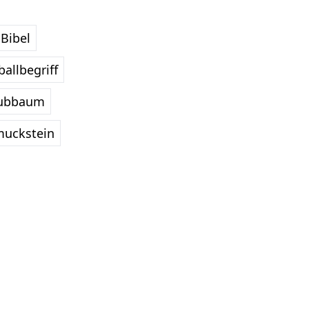
Bibel
allbegriff
ubbaum
uckstein