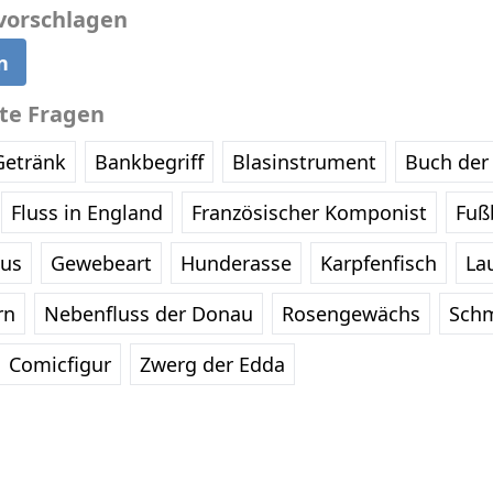
vorschlagen
n
bte Fragen
Getränk
Bankbegriff
Blasinstrument
Buch der 
Fluss in England
Französischer Komponist
Fußb
eus
Gewebeart
Hunderasse
Karpfenfisch
La
rn
Nebenfluss der Donau
Rosengewächs
Schm
Comicfigur
Zwerg der Edda