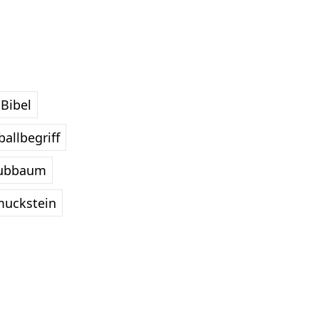
Bibel
allbegriff
ubbaum
uckstein