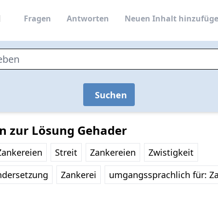
Fragen
Antworten
Neuen Inhalt hinzufüg
Suchen
en zur Lösung Gehader
Zankereien
Streit
Zankereien
Zwistigkeit
andersetzung
Zankerei
umgangssprachlich für: Z