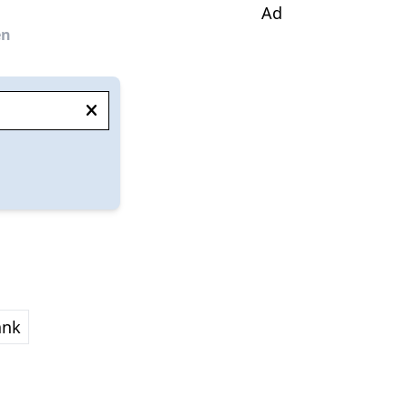
Ad
en
ank