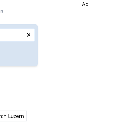
Ad
en
rch Luzern