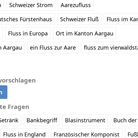
n
Schweizer Strom
Aarezufluss
utsches Fürstenhaus
Schweizer Fluß
Fluss im Ka
Fluss in Europa
Ort im Kanton Aargau
n Aargau
ein Fluss zur Aare
fluss zum vierwaldst
vorschlagen
n
bte Fragen
Getränk
Bankbegriff
Blasinstrument
Buch der 
Fluss in England
Französischer Komponist
Fußb