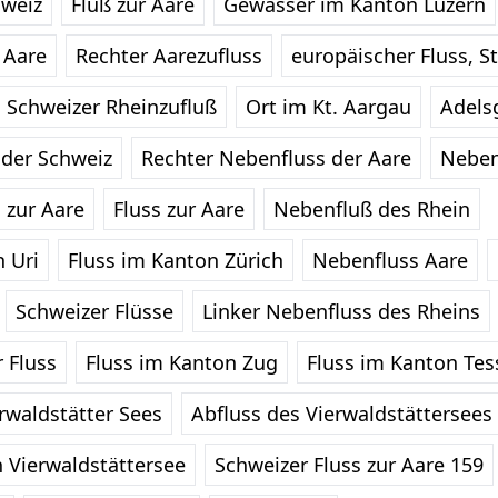
hweiz
Fluß zur Aare
Gewässer im Kanton Luzern
 Aare
Rechter Aarezufluss
europäischer Fluss, S
Schweizer Rheinzufluß
Ort im Kt. Aargau
Adels
 der Schweiz
Rechter Nebenfluss der Aare
Neben
 zur Aare
Fluss zur Aare
Nebenfluß des Rhein
n Uri
Fluss im Kanton Zürich
Nebenfluss Aare
Schweizer Flüsse
Linker Nebenfluss des Rheins
 Fluss
Fluss im Kanton Zug
Fluss im Kanton Tes
rwaldstätter Sees
Abfluss des Vierwaldstättersees 
n Vierwaldstättersee
Schweizer Fluss zur Aare 159