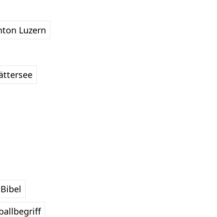
nton Luzern
ättersee
Bibel
allbegriff