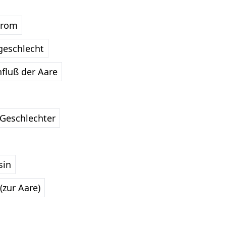
trom
geschlecht
fluß der Aare
Geschlechter
sin
(zur Aare)