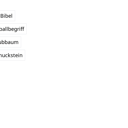
Bibel
allbegriff
ubbaum
uckstein