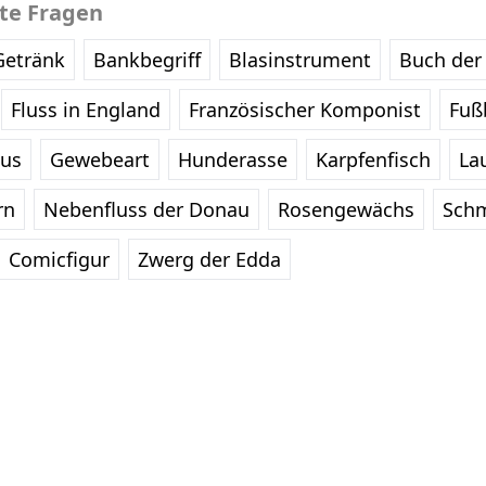
bte Fragen
Getränk
Bankbegriff
Blasinstrument
Buch der 
Fluss in England
Französischer Komponist
Fußb
eus
Gewebeart
Hunderasse
Karpfenfisch
La
rn
Nebenfluss der Donau
Rosengewächs
Schm
Comicfigur
Zwerg der Edda