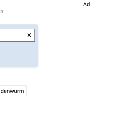
Ad
en
adenwurm