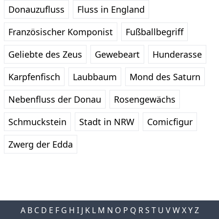
Donauzufluss
Fluss in England
Französischer Komponist
Fußballbegriff
Geliebte des Zeus
Gewebeart
Hunderasse
Karpfenfisch
Laubbaum
Mond des Saturn
Nebenfluss der Donau
Rosengewächs
Schmuckstein
Stadt in NRW
Comicfigur
Zwerg der Edda
A
B
C
D
E
F
G
H
I
J
K
L
M
N
O
P
Q
R
S
T
U
V
W
X
Y
Z