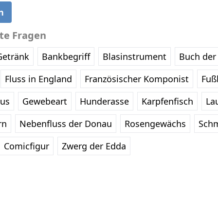
n
bte Fragen
Getränk
Bankbegriff
Blasinstrument
Buch der 
Fluss in England
Französischer Komponist
Fußb
eus
Gewebeart
Hunderasse
Karpfenfisch
La
rn
Nebenfluss der Donau
Rosengewächs
Schm
Comicfigur
Zwerg der Edda