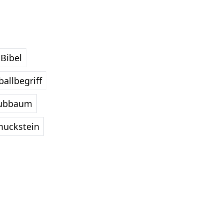
Bibel
allbegriff
ubbaum
uckstein