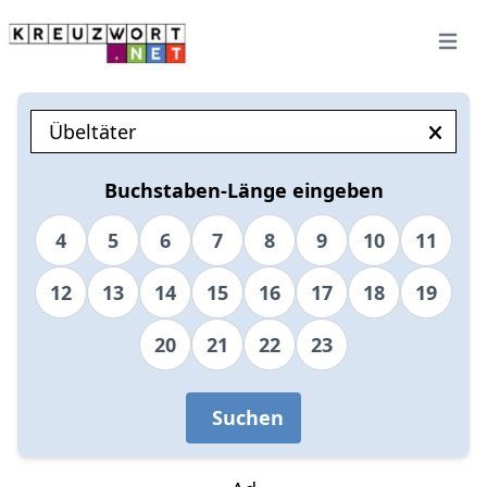
Open 
Buchstaben-Länge eingeben
4
5
6
7
8
9
10
11
12
13
14
15
16
17
18
19
20
21
22
23
Suchen