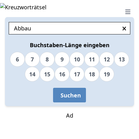
Open 
Buchstaben-Länge eingeben
6
7
8
9
10
11
12
13
14
15
16
17
18
19
Suchen
Ad