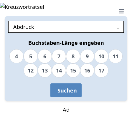
Open 
Buchstaben-Länge eingeben
4
5
6
7
8
9
10
11
12
13
14
15
16
17
Suchen
Ad