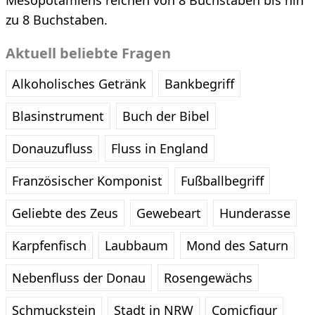
Mesopotamiens reichen von 8 Buchstaben bis hin
zu 8 Buchstaben.
Aktuell beliebte Fragen
Alkoholisches Getränk
Bankbegriff
Blasinstrument
Buch der Bibel
Donauzufluss
Fluss in England
Französischer Komponist
Fußballbegriff
Geliebte des Zeus
Gewebeart
Hunderasse
Karpfenfisch
Laubbaum
Mond des Saturn
Nebenfluss der Donau
Rosengewächs
Schmuckstein
Stadt in NRW
Comicfigur