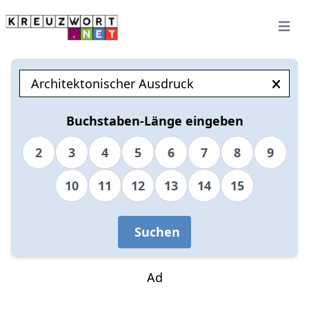
Open 
Buchstaben-Länge eingeben
2
3
4
5
6
7
8
9
10
11
12
13
14
15
Suchen
Ad