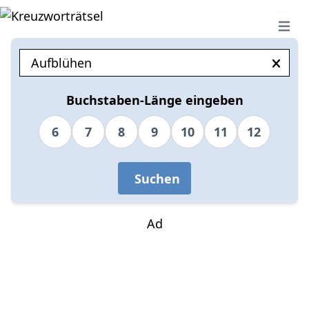
Open 
Buchstaben-Länge eingeben
6
7
8
9
10
11
12
Suchen
Ad