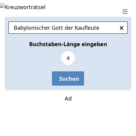
Open 
Buchstaben-Länge eingeben
4
Suchen
Ad