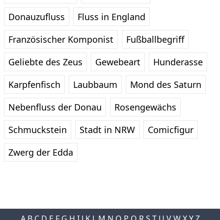
Donauzufluss
Fluss in England
Französischer Komponist
Fußballbegriff
Geliebte des Zeus
Gewebeart
Hunderasse
Karpfenfisch
Laubbaum
Mond des Saturn
Nebenfluss der Donau
Rosengewächs
Schmuckstein
Stadt in NRW
Comicfigur
Zwerg der Edda
A
B
C
D
E
F
G
H
I
J
K
L
M
N
O
P
Q
R
S
T
U
V
W
X
Y
Z