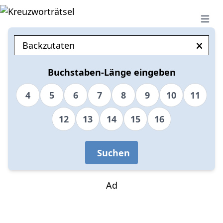
Open 
Buchstaben-Länge eingeben
4
5
6
7
8
9
10
11
12
13
14
15
16
Suchen
Ad