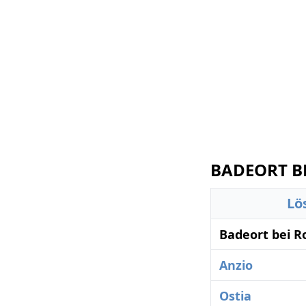
BADEORT BE
Lö
Badeort bei 
Anzio
Ostia