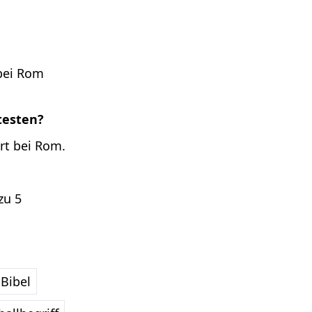
 bei Rom
testen?
rt bei Rom.
zu 5
Bibel