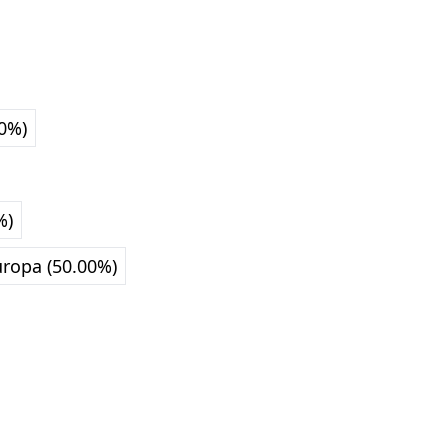
0%)
%)
uropa (50.00%)