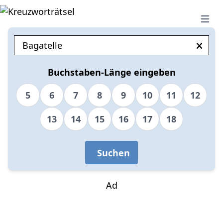
Open 
Buchstaben-Länge eingeben
5
6
7
8
9
10
11
12
13
14
15
16
17
18
Suchen
Ad