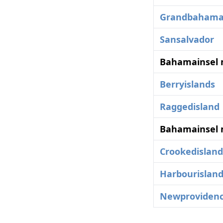
Grandbaham
Sansalvador
Bahamainsel 
Berryislands
Raggedisland
Bahamainsel 
Crookedisland
Harbourislan
Newproviden