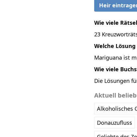
Heir eintrage
Wie viele Rätse
23 Kreuzworträts
Welche Lösung 
Mariguana ist m
Wie viele Buch
Die Lösungen fü
Aktuell belie
Alkoholisches 
Donauzufluss
Geliebte des Z