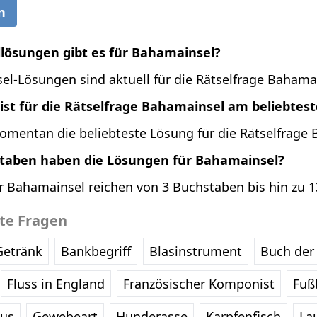
n
llösungen gibt es für Bahamainsel?
el-Lösungen sind aktuell für die Rätselfrage Bahamai
ist für die Rätselfrage Bahamainsel am beliebtes
omentan die beliebteste Lösung für die Rätselfrage
staben haben die Lösungen für Bahamainsel?
r Bahamainsel reichen von 3 Buchstaben bis hin zu 
bte Fragen
Getränk
Bankbegriff
Blasinstrument
Buch der 
Fluss in England
Französischer Komponist
Fußb
eus
Gewebeart
Hunderasse
Karpfenfisch
La