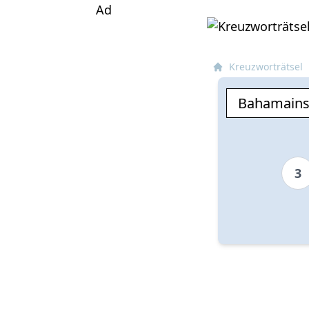
Ad
Kreuzworträtsel
3