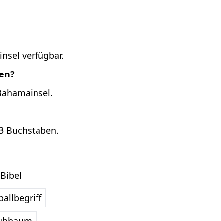
nsel verfügbar.
ten?
 Bahamainsel.
13 Buchstaben.
Bibel
allbegriff
ubbaum