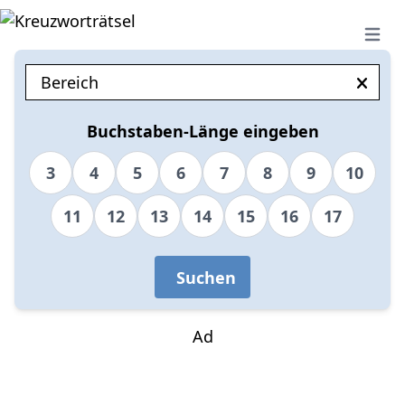
Open 
Buchstaben-Länge eingeben
3
4
5
6
7
8
9
10
11
12
13
14
15
16
17
Suchen
Ad