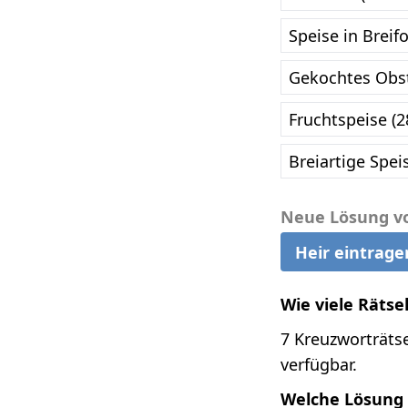
Speise in Breif
Gekochtes Obst
Fruchtspeise (2
Breiartige Spei
Neue Lösung v
Heir eintrage
Wie viele Rätse
7 Kreuzworträtse
verfügbar.
Welche Lösung i