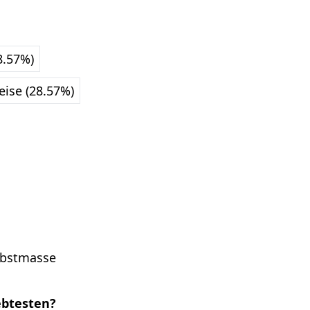
8.57%)
ise (28.57%)
 Obstmasse
ebtesten?