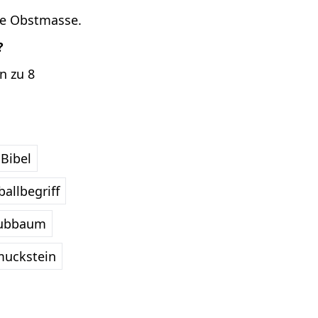
ige Obstmasse.
?
n zu 8
Bibel
allbegriff
ubbaum
uckstein