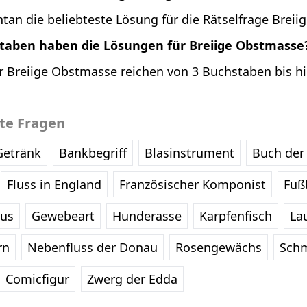
tan die beliebteste Lösung für die Rätselfrage Brei
staben haben die Lösungen für Breiige Obstmasse
r Breiige Obstmasse reichen von 3 Buchstaben bis hi
bte Fragen
Getränk
Bankbegriff
Blasinstrument
Buch der 
Fluss in England
Französischer Komponist
Fußb
eus
Gewebeart
Hunderasse
Karpfenfisch
La
rn
Nebenfluss der Donau
Rosengewächs
Schm
Comicfigur
Zwerg der Edda