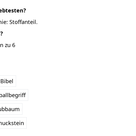
iebtesten?
e: Stoffanteil.
l?
n zu 6
Bibel
allbegriff
ubbaum
uckstein