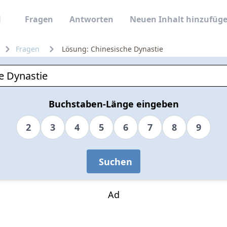
Fragen
Antworten
Neuen Inhalt hinzufüg
Fragen
Lösung: Chinesische Dynastie
Buchstaben-Länge eingeben
2
3
4
5
6
7
8
9
Suchen
Ad