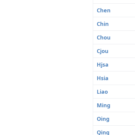
Chen
Chin
Chou
Cjou
Hjsa
Hsia
Liao
Ming
Oing
Qing