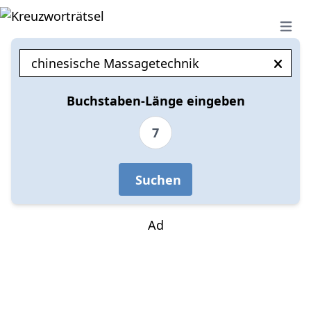
Open 
Buchstaben-Länge eingeben
7
Suchen
Ad