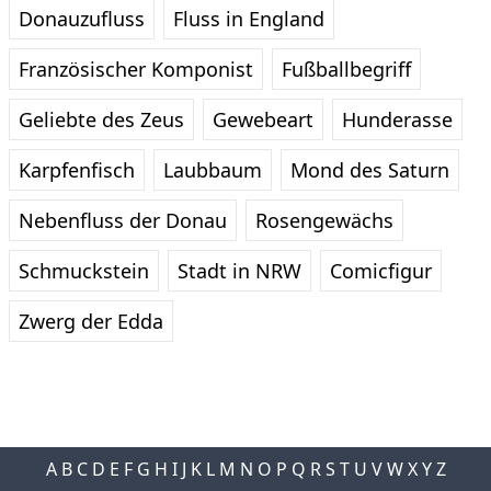
Donauzufluss
Fluss in England
Französischer Komponist
Fußballbegriff
Geliebte des Zeus
Gewebeart
Hunderasse
Karpfenfisch
Laubbaum
Mond des Saturn
Nebenfluss der Donau
Rosengewächs
Schmuckstein
Stadt in NRW
Comicfigur
Zwerg der Edda
A
B
C
D
E
F
G
H
I
J
K
L
M
N
O
P
Q
R
S
T
U
V
W
X
Y
Z