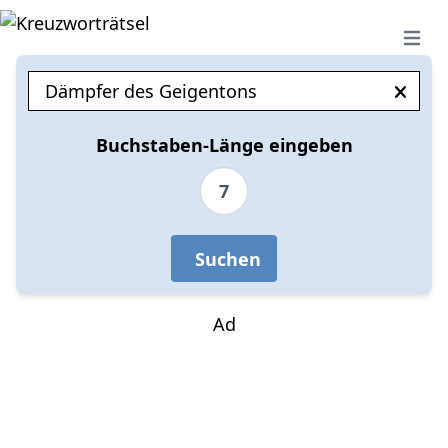
Open 
Buchstaben-Länge eingeben
7
Suchen
Ad