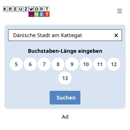
Open 
Buchstaben-Länge eingeben
5
6
7
8
9
10
11
12
13
Suchen
Ad