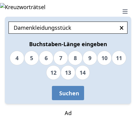
Open 
Buchstaben-Länge eingeben
4
5
6
7
8
9
10
11
12
13
14
Suchen
Ad