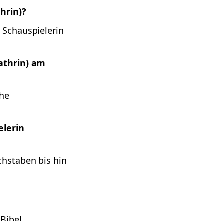
hrin)?
 Schauspielerin
Kathrin) am
che
elerin
chstaben bis hin
Bibel