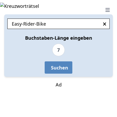
Open 
Buchstaben-Länge eingeben
7
Suchen
Ad