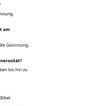
?
innung,
ät am
dle Gesinnung,
nerosität?
ben bis hin zu
Bibel