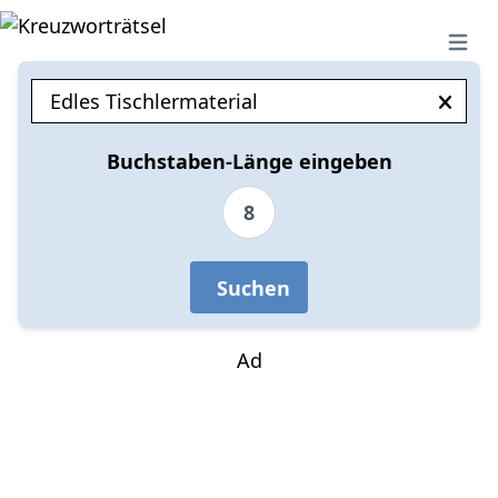
Open 
Buchstaben-Länge eingeben
8
Suchen
Ad