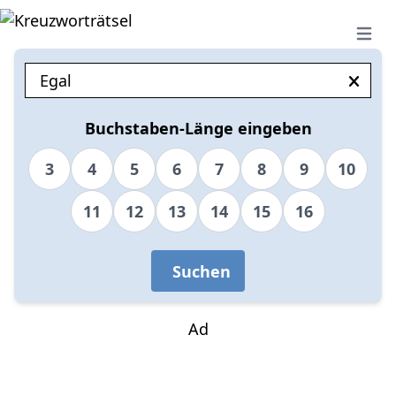
Open 
Buchstaben-Länge eingeben
3
4
5
6
7
8
9
10
11
12
13
14
15
16
Suchen
Ad