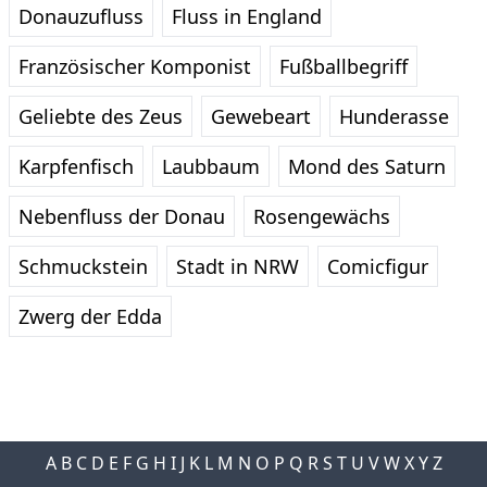
Donauzufluss
Fluss in England
Französischer Komponist
Fußballbegriff
Geliebte des Zeus
Gewebeart
Hunderasse
Karpfenfisch
Laubbaum
Mond des Saturn
Nebenfluss der Donau
Rosengewächs
Schmuckstein
Stadt in NRW
Comicfigur
Zwerg der Edda
A
B
C
D
E
F
G
H
I
J
K
L
M
N
O
P
Q
R
S
T
U
V
W
X
Y
Z