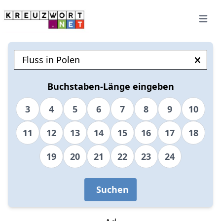
Open 
Buchstaben-Länge eingeben
3
4
5
6
7
8
9
10
11
12
13
14
15
16
17
18
19
20
21
22
23
24
Suchen