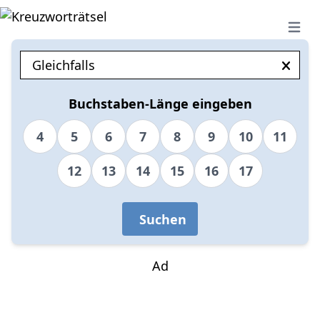
Open 
Buchstaben-Länge eingeben
4
5
6
7
8
9
10
11
12
13
14
15
16
17
Suchen
Ad