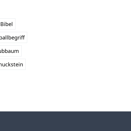
Bibel
allbegriff
ubbaum
uckstein