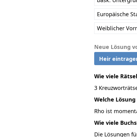
bask. Untergru
Europäische St
Weiblicher Vor
Neue Lösung v
Heir eintrage
Wie viele Rätse
3 Kreuzworträtse
Welche Lösung i
Rho ist momentan
Wie viele Buch
Die Lösungen fü