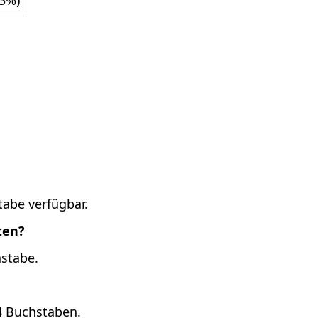
33%)
tabe verfügbar.
ten?
hstabe.
4 Buchstaben.