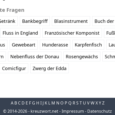
bte Fragen
Getränk
Bankbegriff
Blasinstrument
Buch der 
Fluss in England
Französischer Komponist
Fußb
eus
Gewebeart
Hunderasse
Karpfenfisch
La
rn
Nebenfluss der Donau
Rosengewächs
Schm
Comicfigur
Zwerg der Edda
A
B
C
D
E
F
G
H
I
J
K
L
M
N
O
P
Q
R
S
T
U
V
W
X
Y
Z
© 2014-2026 -
kreuzwort.net
-
Impressum
-
Datenschutz