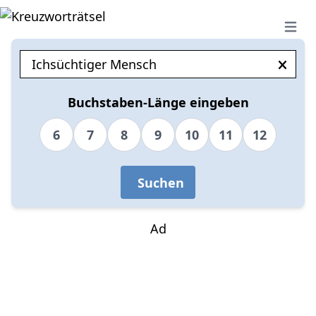
Open 
Buchstaben-Länge eingeben
6
7
8
9
10
11
12
Suchen
Ad