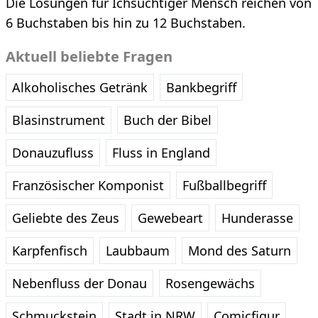
Die Lösungen für Ichsüchtiger Mensch reichen von
6 Buchstaben bis hin zu 12 Buchstaben.
Aktuell beliebte Fragen
Alkoholisches Getränk
Bankbegriff
Blasinstrument
Buch der Bibel
Donauzufluss
Fluss in England
Französischer Komponist
Fußballbegriff
Geliebte des Zeus
Gewebeart
Hunderasse
Karpfenfisch
Laubbaum
Mond des Saturn
Nebenfluss der Donau
Rosengewächs
Schmuckstein
Stadt in NRW
Comicfigur