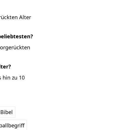
rückten Alter
beliebtesten?
vorgerückten
lter?
 hin zu 10
Bibel
allbegriff