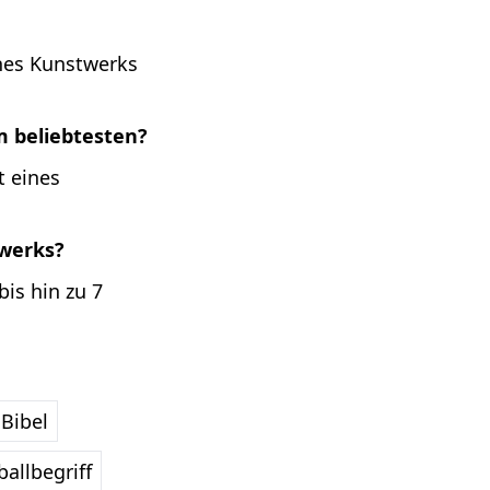
ines Kunstwerks
m beliebtesten?
t eines
twerks?
is hin zu 7
Bibel
allbegriff