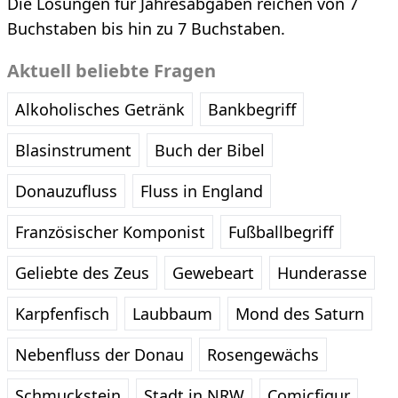
Die Lösungen für Jahresabgaben reichen von 7
Buchstaben bis hin zu 7 Buchstaben.
Aktuell beliebte Fragen
Alkoholisches Getränk
Bankbegriff
Blasinstrument
Buch der Bibel
Donauzufluss
Fluss in England
Französischer Komponist
Fußballbegriff
Geliebte des Zeus
Gewebeart
Hunderasse
Karpfenfisch
Laubbaum
Mond des Saturn
Nebenfluss der Donau
Rosengewächs
Schmuckstein
Stadt in NRW
Comicfigur