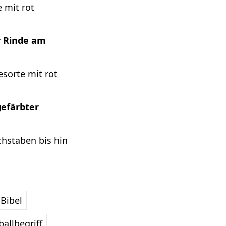
 mit rot
r Rinde am
sorte mit rot
gefärbter
chstaben bis hin
Bibel
allbegriff