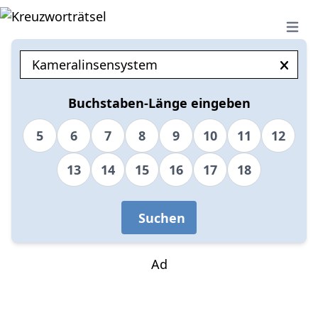
Open 
Buchstaben-Länge eingeben
5
6
7
8
9
10
11
12
13
14
15
16
17
18
Suchen
Ad