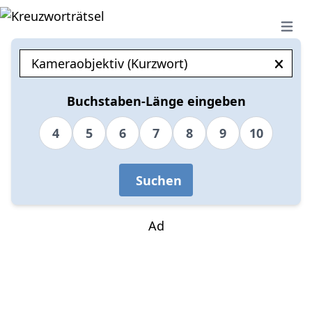
Open 
Buchstaben-Länge eingeben
4
5
6
7
8
9
10
Suchen
Ad