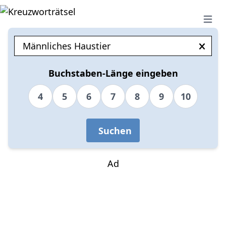
Open 
Buchstaben-Länge eingeben
4
5
6
7
8
9
10
Suchen
Ad