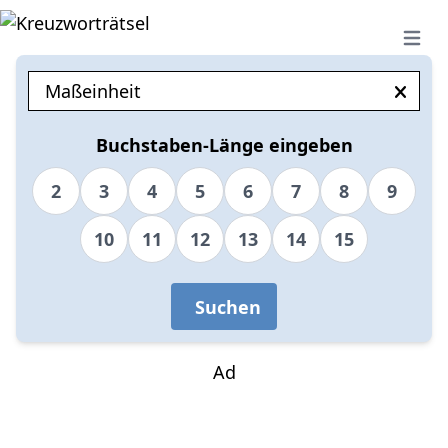
Open 
Buchstaben-Länge eingeben
2
3
4
5
6
7
8
9
10
11
12
13
14
15
Suchen
Ad