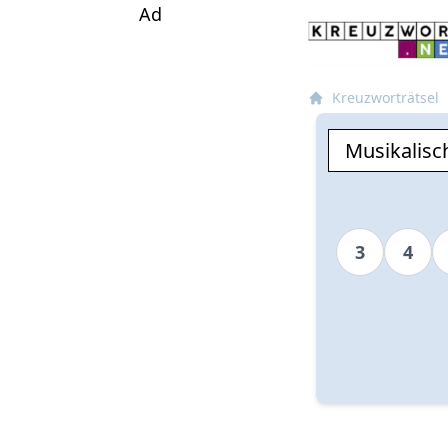
Ad
Kreuzworträtsel
3
4