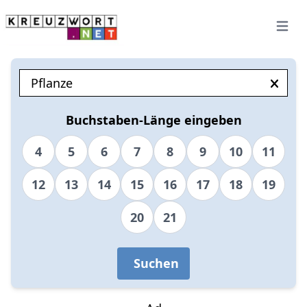
Open 
Buchstaben-Länge eingeben
4
5
6
7
8
9
10
11
12
13
14
15
16
17
18
19
20
21
Suchen