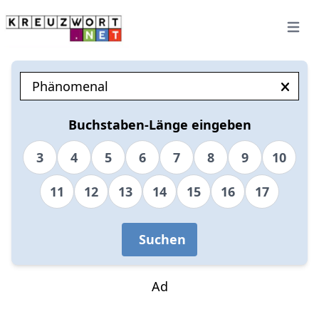
Open 
Buchstaben-Länge eingeben
3
4
5
6
7
8
9
10
11
12
13
14
15
16
17
Suchen
Ad