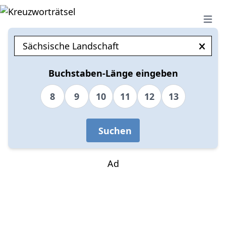
Open 
Buchstaben-Länge eingeben
8
9
10
11
12
13
Suchen
Ad