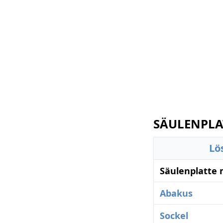
SÄULENPLAT
Lö
Säulenplatte 
Abakus
Sockel