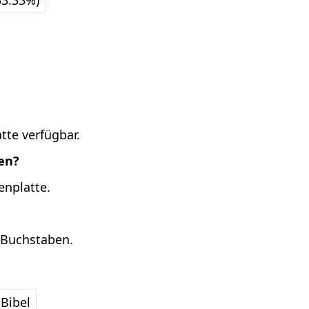
33.33%)
tte verfügbar.
ten?
enplatte.
7 Buchstaben.
Bibel