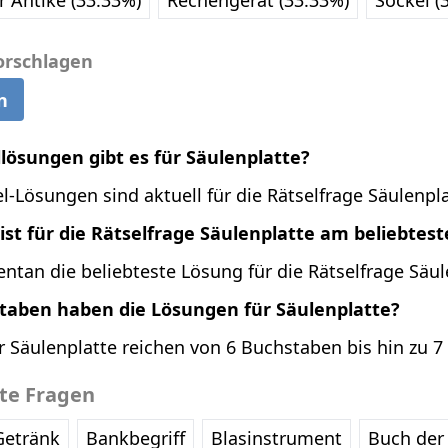
r Antike (33.33%)
Rechengerät (33.33%)
Sockel (
orschlagen
n
llösungen gibt es für Säulenplatte?
l-Lösungen sind aktuell für die Rätselfrage Säulenpla
st für die Rätselfrage Säulenplatte am beliebtes
ntan die beliebteste Lösung für die Rätselfrage Säul
staben haben die Lösungen für Säulenplatte?
r Säulenplatte reichen von 6 Buchstaben bis hin zu 
bte Fragen
Getränk
Bankbegriff
Blasinstrument
Buch der 